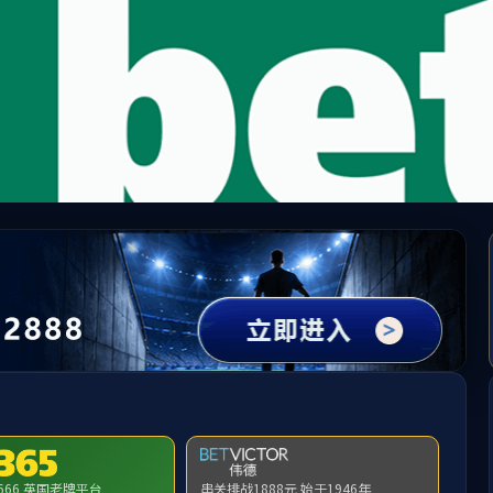
赢272net入口_首頁(欢迎
集团概况
新闻中心
党建之窗
金
告